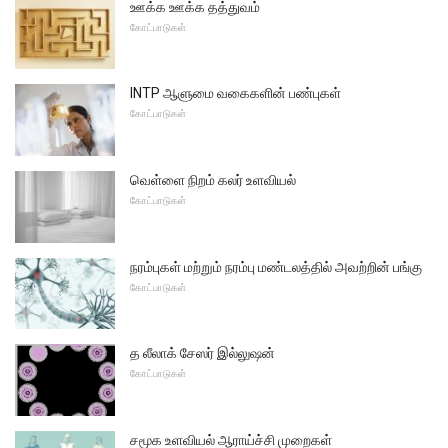
ஊக்க ஊக்க தத்துவம்
கோட்பாடுகள்
INTP ஆளுமை வகைகளின் பண்புகள்
கோட்பாடுகள்
வெள்ளை நிறம் கலர் உளவியல்
கோட்பாடுகள்
நரம்புகள் மற்றும் நரம்பு மண்டலத்தில் அவற்றின் பங்கு
கோட்பாடுகள்
த லீலாக் சேஸர் இல்லுஷன்
கோட்பாடுகள்
சமூக உளவியல் ஆராய்ச்சி முறைகள்